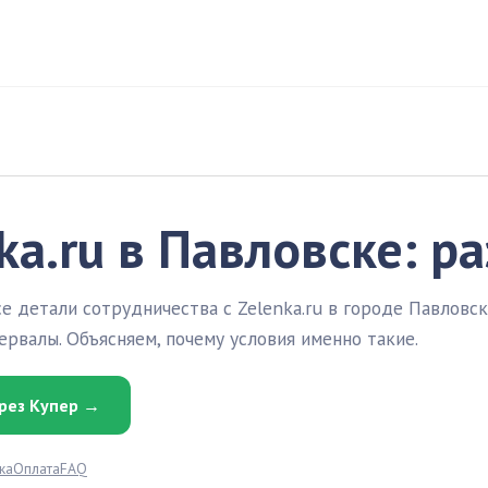
ka.ru в Павловске: р
е детали сотрудничества с Zelenka.ru в городе Павловск
рвалы. Объясняем, почему условия именно такие.
рез Купер →
ка
Оплата
FAQ