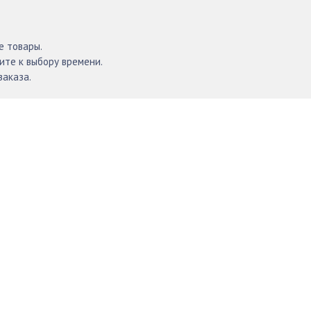
е товары.
те к выбору времени.
заказа.