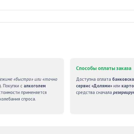
Способы оплаты заказа
режиме «быстро» или «точно
Доступна оплата
банковско
). Покупки с
алкоголем
сервис «Долями»
или
карто
 стоимости применяется
средства сначала
резервир
колебания спроса.