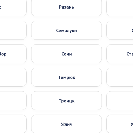
к
Рязань
в
Семилуки
бор
Сочи
Ст
Темрюк
Троицк
ь
Углич