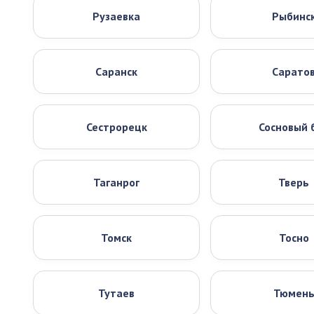
Рузаевка
Рыбинс
Саранск
Сарато
Сестрорецк
Сосновый 
Таганрог
Тверь
Томск
Тосно
Тутаев
Тюмен