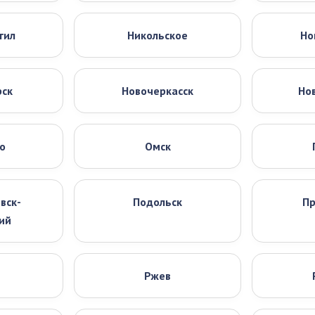
гил
Никольское
Но
рск
Новочеркасск
Но
о
Омск
вск-
Подольск
Пр
ий
Ржев