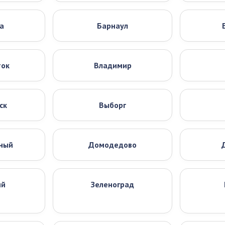
а
Барнаул
ток
Владимир
ск
Выборг
ный
Домодедово
ий
Зеленоград