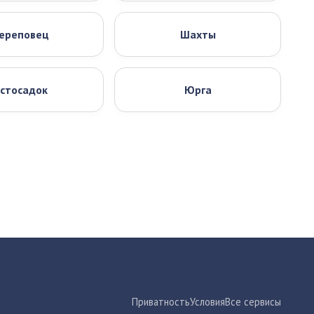
ереповец
Шахты
стосадок
Юрга
Приватность
Условия
Все сервисы