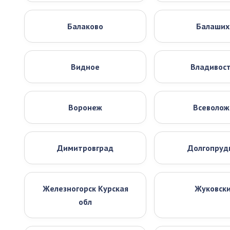
Балаково
Балаших
Видное
Владивос
Воронеж
Всеволож
Димитровград
Долгопруд
Железногорск Курская
Жуковск
обл