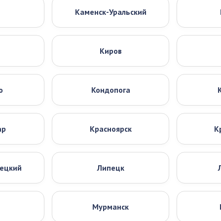
Каменск-Уральский
Киров
о
Кондопога
ар
Красноярск
К
нецкий
Липецк
Мурманск