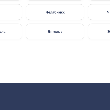
Челябинск
Ч
аль
Энгельс
Э