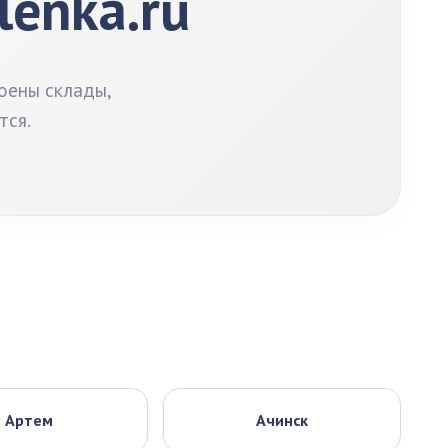
lenka.ru
оены склады,
тся.
Артем
Ачинск