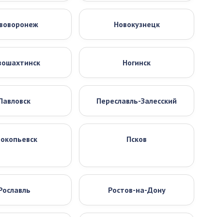
воворонеж
Новокузнецк
вошахтинск
Ногинск
Павловск
Переславль-Залесский
окопьевск
Псков
Рославль
Ростов-на-Дону