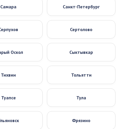
Самара
Санкт-Петербург
Серпухов
Сертолово
арый Оскол
Сыктывкар
Тихвин
Тольятти
Туапсе
Тула
Ульяновск
Фрязино