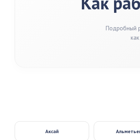
Как раб
Подробный р
как
Аксай
Альметье