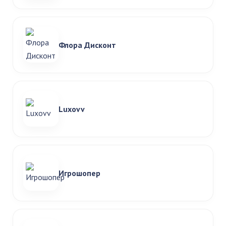
Флора Дисконт
Luxovv
Игрошопер