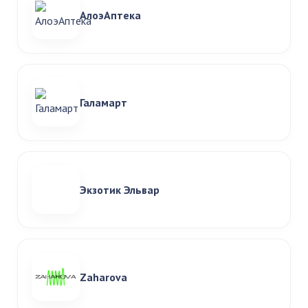
АлоэАптека
Галамарт
Экзотик Эльвар
Zaharova