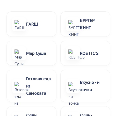
БУРГЕР
FARШ
КИНГ
Мир Суши
ROSTIC'S
Готовая еда
Вкусно - и
из
точка
Самоката
Суши
Суши-