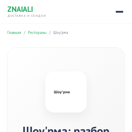
ZNAIALI
ДОСТАВКА И СКИДКИ
Главная
/
Рестораны
/
Шоу'рма
Шоу'рма: разбор