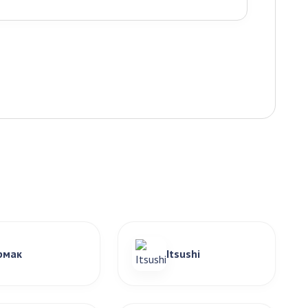
рмак
Itsushi