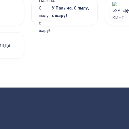
У Палыча. С пылу,
Б
с жару!
ИЦЦА