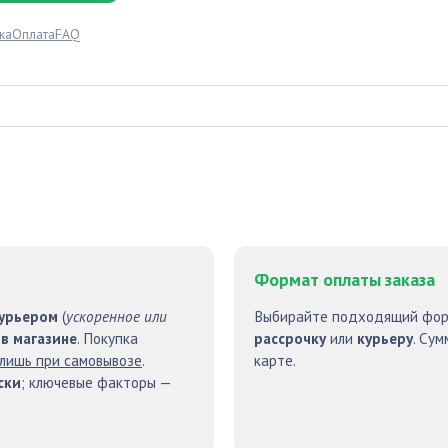
ка
Оплата
FAQ
Формат оплаты заказа
курьером
(
ускоренное или
Выбирайте подходящий фо
 в магазине
. Покупка
рассрочку
или
курьеру
. Су
лишь при самовывозе
.
карте.
ски
; ключевые факторы —