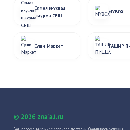
Самая вкусная
MYBOX
шаурма СВШ
Суши-Маркет
ТАШИР П
© 2026 znaiali.ru
Ваш проводник в мире сервисов доставки. Сравниваем условия,