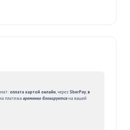
рмат:
оплата картой онлайн
, через
SberPay
,
в
мма платежа
временно блокируется
на вашей