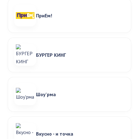
ПриЕм!
БУРГЕР КИНГ
Шоу'рма
Вкусно - и точка