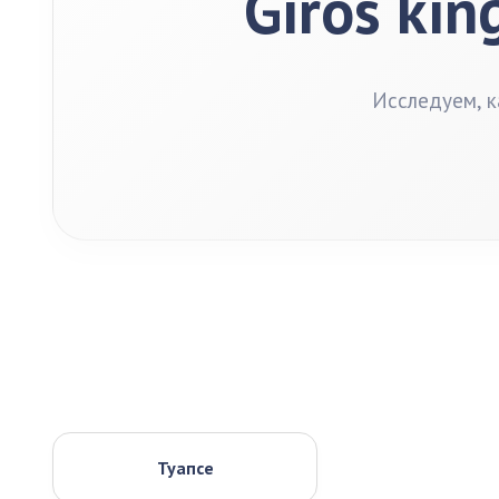
Giros kin
Исследуем, к
Туапсе