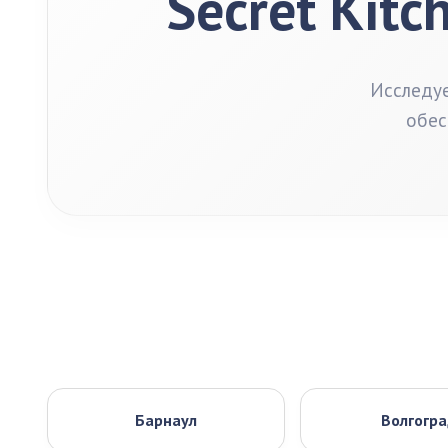
Secret Kitc
Исследуе
обес
Барнаул
Волгогр