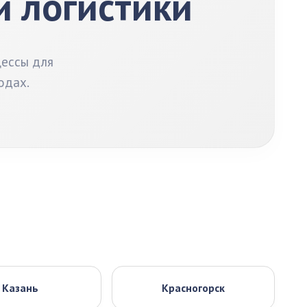
 и логистики
цессы для
одах.
Казань
Красногорск