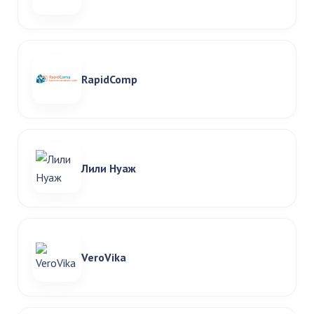
RapidComp
Лили Нуаж
VeroVika