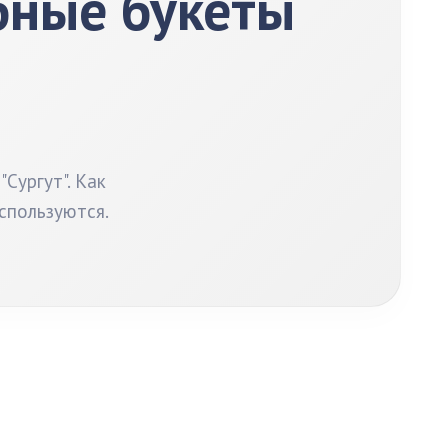
бные букеты
Сургут". Как
спользуются.