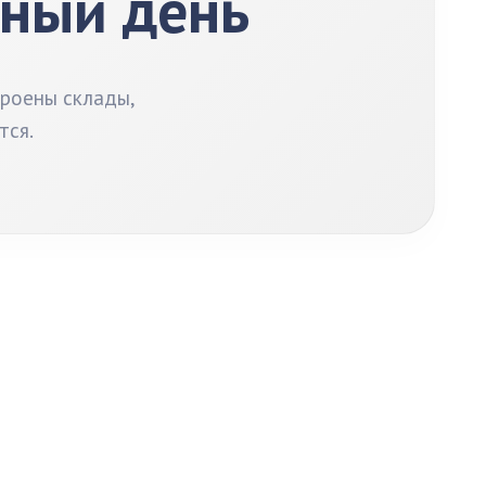
бный день
троены склады,
тся.