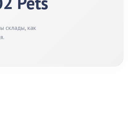
2 Pets
ы склады, как
я.