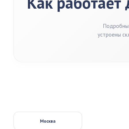
Как работает 
Подробный
устроены ск
Москва