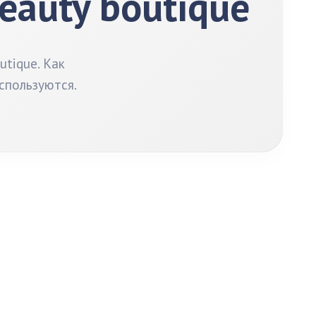
eauty boutique
tique. Как
спользуются.