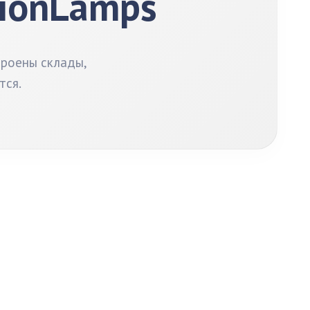
tionLamps
троены склады,
тся.