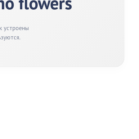
o flowers
к устроены
ьзуются.