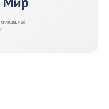
а Мир
склады, как
я.