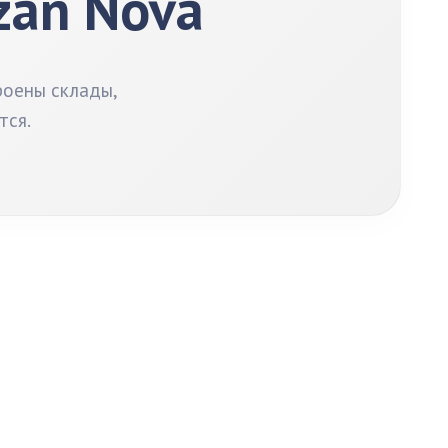
zan Nova
роены склады,
тся.