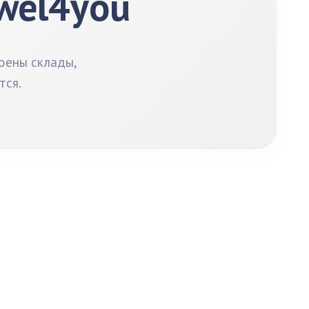
ewel4you
оены склады,
тся.