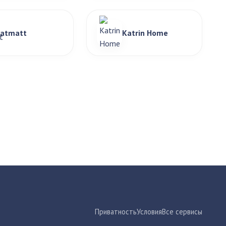
latmatt
Katrin Home
Приватность
Условия
Все сервисы