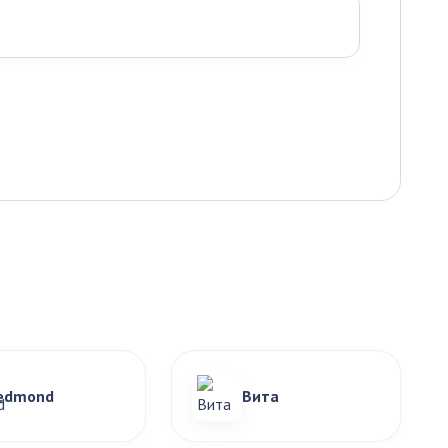
edmond
Вита