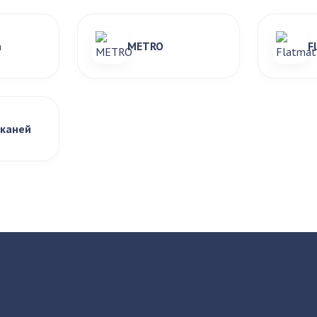
а
METRO
F
тканей