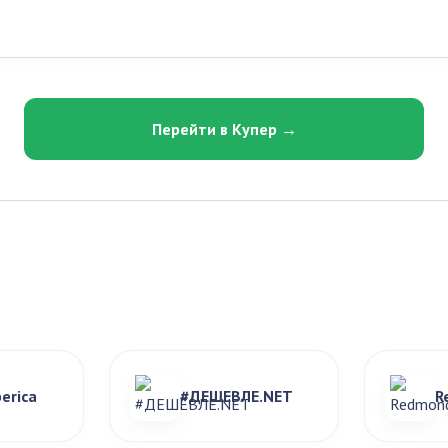
Перейти в Купер →
erica
#ДЕШЕВЛЕ.NET
R