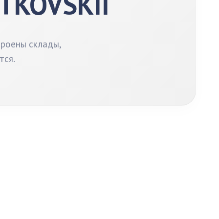
ETKOVSKII
троены склады,
тся.