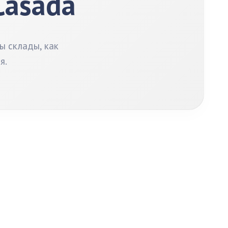
Casada
ы склады, как
я.