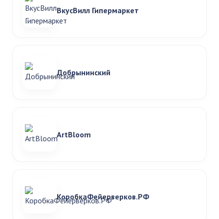
ВкусВилл Гипермаркет
Добрынинский
ArtBloom
КоробкаФейерверков.РФ