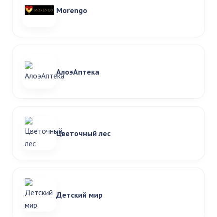
Morengo
АлоэАптека
Цветочный лес
Детский мир