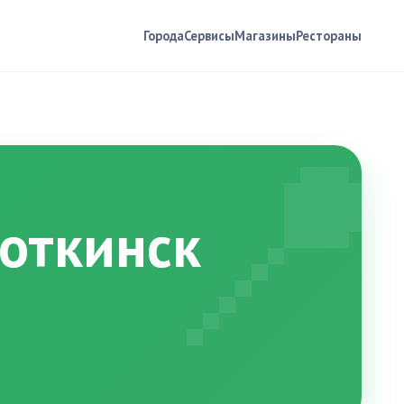
Города
Сервисы
Магазины
Рестораны
📍
Воткинск