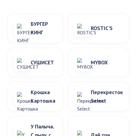
БУРГЕР
ROSTIC'S
КИНГ
СУШИСЕТ
MYBOX
Крошка
Перекресток
Картошка
Select
У Палыча.
С пылу, с
Дай три