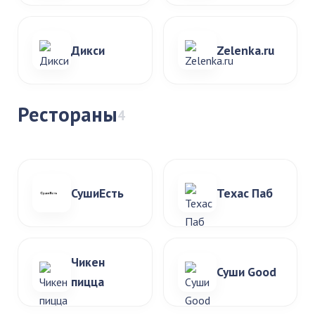
Дикси
Zelenka.ru
Рестораны
4
СушиЕсть
Техас Паб
Чикен
Суши Good
пицца