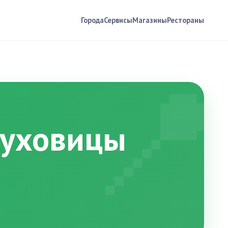
Города
Сервисы
Магазины
Рестораны
📍
 Луховицы